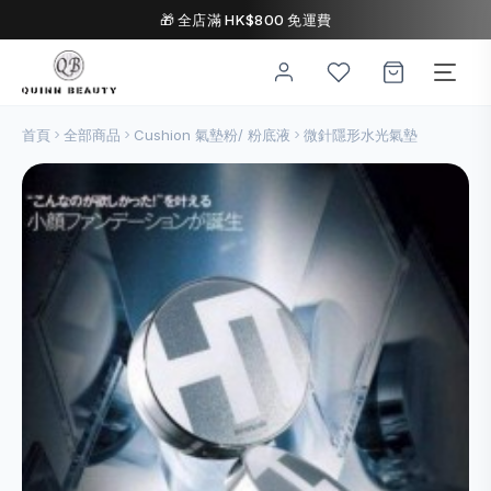
🎁 全店滿 HK$800 免運費
首頁
全部商品
Cushion 氣墊粉/ 粉底液
微針隱形水光氣墊