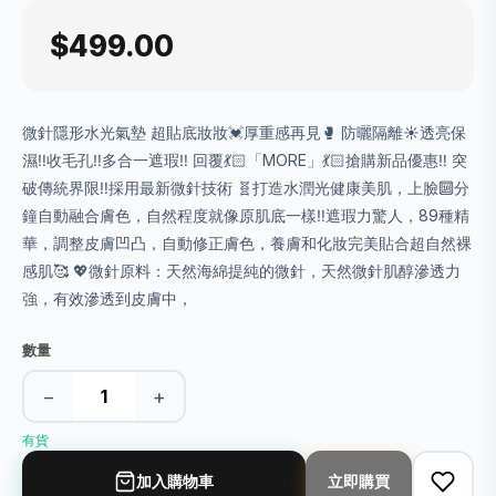
$499.00
微針隱形水光氣墊 超貼底妝妝💓厚重感再見🥊 防曬隔離☀️透亮保
濕‼️收毛孔‼️多合一遮瑕‼️ 回覆💃🏻「MORE」💃🏻搶購新品優惠‼️ 突
破傳統界限‼️採用最新微針技術 🧬打造水潤光健康美肌，上臉🔟分
鐘自動融合膚色，自然程度就像原肌底一樣‼️遮瑕力驚人，89種精
華，調整皮膚凹凸，自動修正膚色，養膚和化妝完美貼合超自然裸
感肌🥰 💖微針原料：天然海綿提純的微針，天然微針肌醇滲透力
強，有效滲透到皮膚中，
數量
−
+
有貨
加入購物車
立即購買