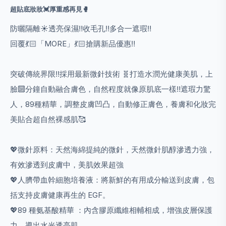
超貼底妝妝💓厚重感再見🥊
防曬隔離☀️透亮保濕‼️收毛孔‼️多合一遮瑕‼️
回覆💃🏻「MORE」💃🏻搶購新品優惠‼️
突破傳統界限‼️採用最新微針技術 🧬打造水潤光健康美肌，上
臉🔟分鐘自動融合膚色，自然程度就像原肌底一樣‼️遮瑕力驚
人，89種精華，調整皮膚凹凸，自動修正膚色，養膚和化妝完
美貼合超自然裸感肌🥰
💖微針原料：天然海綿提純的微針，天然微針肌醇滲透力強，
有效滲透到皮膚中，美肌效果超強
💖人臍帶血幹細胞培養液：將新鮮的有用成分輸送到皮膚，包
括支持皮膚健康再生的 EGF。
💖89 種氨基酸精華 ：內含膠原纖維相輔相成，增強皮層保護
力，導出水光透亮肌