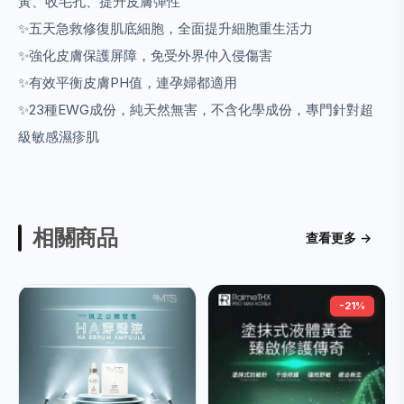
黃、收毛孔、提升皮膚彈性
✨
五天急救修復肌底細胞，全面提升細胞重生活力
✨
強化皮膚保護屏障，免受外界仲入侵傷害
✨
有效平衡皮膚
PH
值，連孕婦都適用
✨23
種
EWG
成份，純天然無害，不含化學成份，專門針對超
級敏感濕疹肌
相關商品
查看更多 →
-21%