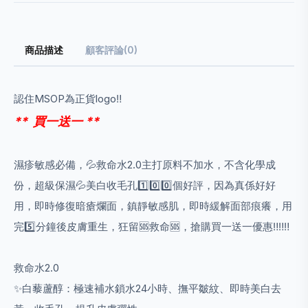
商品描述
顧客評論(0)
認住
MSOP
為正貨
logo‼️
** 買一送一 **
濕疹敏感必備，
💦
救命水
2.0
主打原料不加水，不含化學成
份，超級保濕
💦
美白收毛孔
1️⃣0️⃣0️⃣
個好評，因為真係好好
用，即時修復暗瘡爛面，鎮靜敏感肌，即時緩解面部痕癢，用
完
5️⃣
分鐘後皮膚重生，狂留
🆘
救命
🆘
，搶購買一送一優惠
‼️‼️‼️
救命水
2.0
✨
白藜蘆醇：極速補水鎖水
24
小時、撫平皺紋、即時美白去