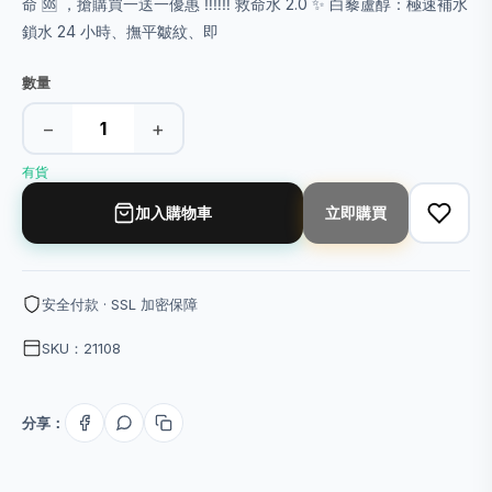
命 🆘 ，搶購買一送一優惠 ‼️‼️‼️ 救命水 2.0 ✨ 白藜蘆醇：極速補水
鎖水 24 小時、撫平皺紋、即
數量
−
+
有貨
加入購物車
立即購買
安全付款 · SSL 加密保障
SKU：21108
分享：