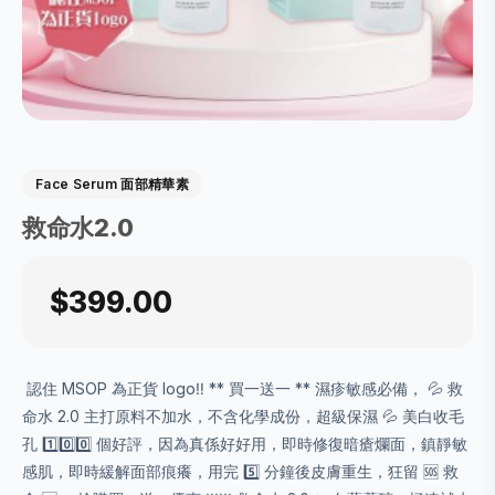
Face Serum 面部精華素
救命水2.0
$399.00
️ 認住 MSOP 為正貨 logo‼️ ** 買一送一 ** 濕疹敏感必備， 💦 救
命水 2.0 主打原料不加水，不含化學成份，超級保濕 💦 美白收毛
孔 1️⃣0️⃣0️⃣ 個好評，因為真係好好用，即時修復暗瘡爛面，鎮靜敏
感肌，即時緩解面部痕癢，用完 5️⃣ 分鐘後皮膚重生，狂留 🆘 救