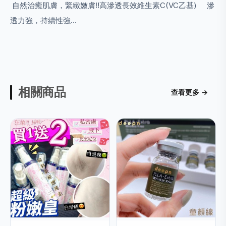
自然治癒肌膚，緊緻嫩膚‼️高滲透長效維生素C(VC乙基) 滲
透力強，持續性強...
相關商品
查看更多 →