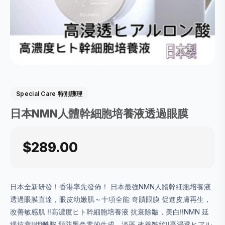
Special Care 特別護理
日本NMN人體幹細胞培養液透過眼膜
$289.00
日本全新研發！香港率先發佈！ 日本最強NMN人體幹細胞培養液
透過眼膜直達，眼皮幼嫩肌～十項全能 奇蹟眼膜 促進皮膚再生，
改善敏感肌 ‼️高濃度ヒト幹細胞培養液 抗衰除皺，美白‼️NMN 延
緩抗衰‼️烟酰胺 預防黑色素的生成，淡斑 改善皺紋‼️高浸透ヒアル