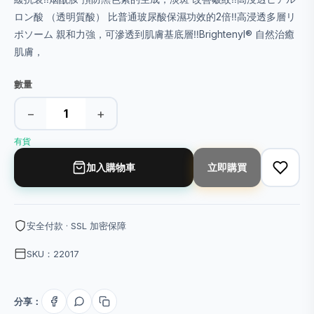
ロン酸 （透明質酸） 比普通玻尿酸保濕功效的2倍‼️高浸透多層リ
ポソーム 親和力強，可滲透到肌膚基底層‼️Brightenyl®️ 自然治癒
肌膚，
數量
−
+
有貨
加入購物車
立即購買
安全付款 · SSL 加密保障
SKU：22017
分享：