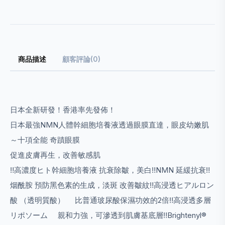
商品描述
顧客評論(0)
日本全新研發！香港率先發佈！
日本最強NMN人體幹細胞培養液透過眼膜直達，眼皮幼嫩肌
～十項全能 奇蹟眼膜
促進皮膚再生，改善敏感肌
‼️高濃度ヒト幹細胞培養液 抗衰除皺，美白‼️NMN 延緩抗衰‼️
烟酰胺 預防黑色素的生成，淡斑 改善皺紋‼️高浸透ヒアルロン
酸 （透明質酸） 比普通玻尿酸保濕功效的2倍‼️高浸透多層
リポソーム 親和力強，可滲透到肌膚基底層‼️Brightenyl®️