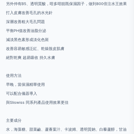
另外仲有B5、透明質酸，咁多咁靚既保濕因子，做到800倍注水王效果
打入皮膚改善毛孔的水光針
深層改善粗大毛孔問題
平衡PH值改善油脂分泌
減淡黑色素形成淡化色斑
改善容易敏感泛紅、乾燥脫皮肌膚
絕對乾爽 超易吸收 持久水膚
使用方法
早晚，當保濕精華使用
可以配合儀器導入
與Sliswiss 同系列產品使用效果更佳
主要成分
水，海藻糖、甜菜鹼、蘆薈葉汁、卡波姆、透明質鈉、白藜蘆醇，甘油