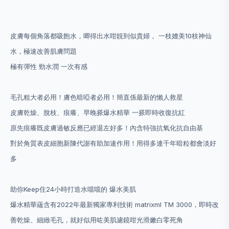
皮膚每個角落都吸飽水，唧得出水咁靚到似貴婦， 一枝媲美10枝神仙
水，極速改善肌膚問題
極有彈性 勁水潤 一次有感
毛孔粗大者必用！膚色暗啞者必用！簡直係最新的懶人救星
皮膚乾燥、脫枝、痕癢、早晚搽爆水精華 一搽即時收復抗紅
原先痕癢既皮膚過敏反應已經退左好多！內含特強抗氧化抗自由基
對於角質表皮細胞新陳代謝有助加速作用！用得多連千年暗粒都會淡好
多
助你Keep住24小時打造水噹噹的 爆水美肌
爆水精華蘊含有2022年最新獨家專利技術 matrixml TM 3000，即時改
善乾燥、細緻毛孔，就好似用咗美肌濾鏡咁光滑嫩白零死角