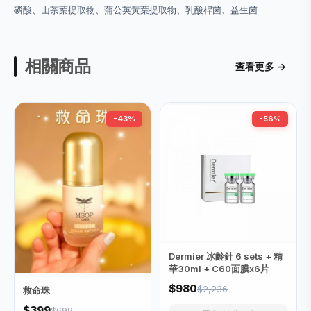
磷酸、山茶葉提取物、蒲公英黃葉提取物、乳酸桿菌、益生菌
相關商品
查看更多 →
-43%
-56%
Dermier 冰齡針 6 sets + 精
華30ml + C60面膜x6片
$980
$2,236
救命珠
$399
$699