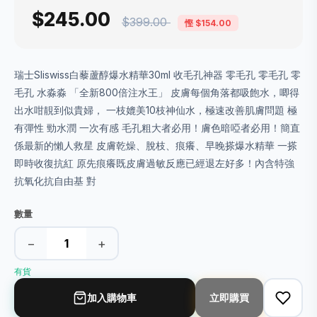
$245.00
$399.00
慳 $154.00
瑞士Sliswiss白藜蘆醇爆水精華30ml 收毛孔神器 零毛孔 零毛孔 零
毛孔 水淼淼 「全新800倍注水王」 皮膚每個角落都吸飽水，唧得
出水咁靚到似貴婦， 一枝媲美10枝神仙水，極速改善肌膚問題 極
有彈性 勁水潤 一次有感 毛孔粗大者必用！膚色暗啞者必用！簡直
係最新的懶人救星 皮膚乾燥、脫枝、痕癢、早晚搽爆水精華 一搽
即時收復抗紅 原先痕癢既皮膚過敏反應已經退左好多！內含特強
抗氧化抗自由基 對
數量
−
+
有貨
加入購物車
立即購買