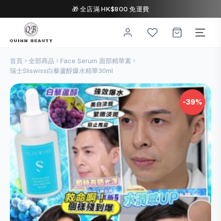
🎁 全店滿 HK$800 免運費
首頁
全部商品
Face Serum 面部精華素
瑞士Sliswiss白藜蘆醇爆水精華30ml
-39%