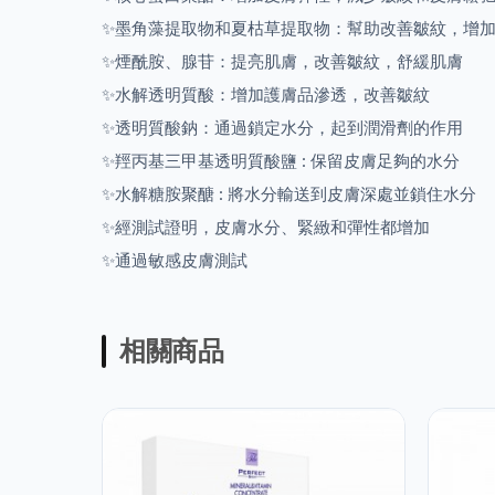
✨
墨角藻提取物和夏枯草提取物：幫助改善皺紋，增
✨
煙酰胺、腺苷：提亮肌膚，改善皺紋，舒緩肌膚
✨
水解透明質酸：增加護膚品滲透，改善皺紋
✨
透明質酸鈉：通過鎖定水分，起到潤滑劑的作用
✨
羥丙基三甲基透明質酸鹽
:
保留皮膚足夠的水分
✨
水解糖胺聚醣
:
將水分輸送到皮膚深處並鎖住水分
✨
經測試證明，皮膚水分、緊緻和彈性都增加
✨
通過敏感皮膚測試
相關商品