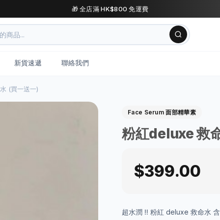
🎁 全店滿 HK$800 免運費
新貨速遞
聯絡我們
命水 (買一送一)
Face Serum 面部精華素
粉紅deluxe 救
$399.00
超水潤 ‼️ 粉紅 deluxe 救