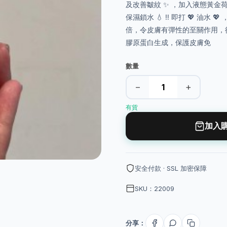
及改善皺紋 ✨ ，加入液態黃
保濕鎖水 💧 ‼️ 即打 💖 油水 
倍，令皮膚有彈性的至關作用，從內
膠原蛋白生成，保護皮膚免
數量
−
+
有貨
加入
安全付款 · SSL 加密保障
SKU：22009
分享：