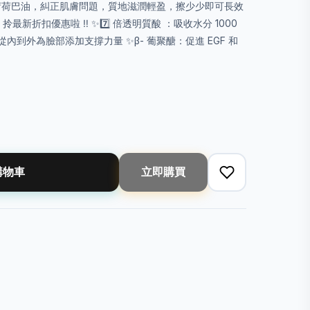
金荷荷巴油，糾正肌膚問題，質地滋潤輕盈，擦少少即可長效
💖 ，拎最新折扣優惠啦 ‼️ ✨7️⃣ 倍透明質酸 ：吸收水分 1000
到外為臉部添加支撐力量 ✨β- 葡聚醣：促進 EGF 和
購物車
立即購買