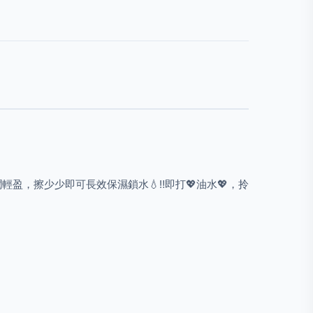
潤輕盈，擦少少即可長效保濕鎖水
💧
‼️
即打
💖
油水
💖
，拎