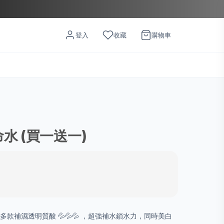
登入
收藏
購物車
命水 (買一送一)
命水 含多款補濕透明質酸 💦💦💦 ，超強補水鎖水力，同時美白