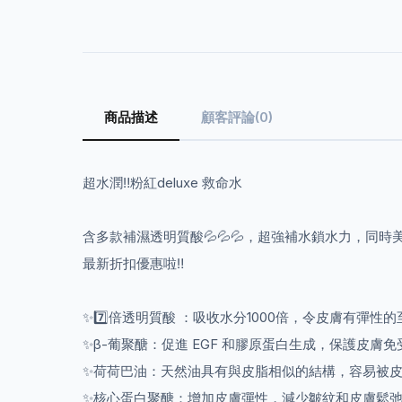
商品描述
顧客評論(0)
超水潤
‼️
粉紅
deluxe
救命水
含多款補濕透明質酸
💦💦💦
，超強補水鎖水力，同時
最新折扣優惠啦
‼️
✨7️⃣
倍透明質酸
：吸收水分
1000
倍，令皮膚有彈性的
✨β-
葡聚醣：促進
EGF
和膠原蛋白生成，保護皮膚免
✨
荷荷巴油：天然油具有與皮脂相似的結構，容易被
✨
核心蛋白聚醣：增加皮膚彈性，減少皺紋和皮膚鬆