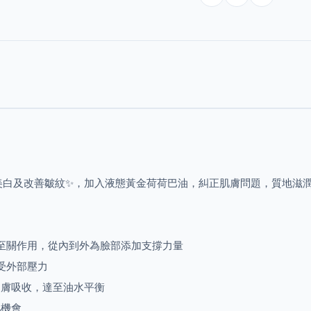
美白及改善皺紋
✨
，加入液態黃金荷荷巴油，糾正肌膚問題，質地滋
至關作用，從內到外為臉部添加支撐力量
受外部壓力
皮膚吸收，達至油水平衡
弛機會