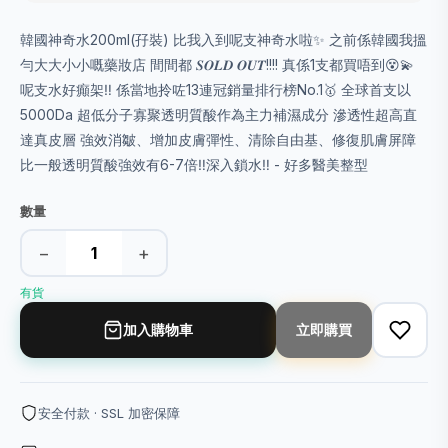
韓國神奇水200ml(孖裝) 比我入到呢支神奇水啦✨ 之前係韓國我搵
勻大大小小嘅藥妝店 間間都 𝑺𝑶𝑳𝑫 𝑶𝑼𝑻!!!! 真係1支都買唔到😵💫
呢支水好癲架‼️ 係當地拎咗13連冠銷量排行榜No.1🥇 全球首支以
5000Da 超低分子寡聚透明質酸作為主力補濕成分 滲透性超高直
達真皮層 強效消皺、增加皮膚彈性、清除自由基、修復肌膚屏障
比一般透明質酸強效有6-7倍‼️深入鎖水‼️ - 好多醫美整型
數量
−
+
有貨
加入購物車
立即購買
安全付款 · SSL 加密保障