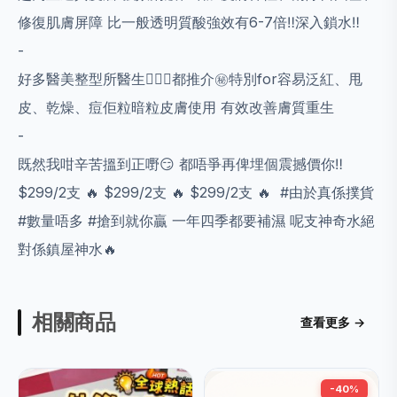
修復肌膚屏障 比一般透明質酸強效有6-7倍‼️深入鎖水‼️
-
好多醫美整型所醫生👨🏻‍⚕️都推介㊙️特別for容易泛紅、甩
皮、乾燥、痘佢粒暗粒皮膚使用 有效改善膚質重生
-
既然我咁辛苦搵到正嘢😏 都唔爭再俾埋個震撼價你‼️
$299/2支 🔥 $299/2支 🔥 $299/2支 🔥 #由於真係撲貨
#數量唔多 #搶到就你贏 一年四季都要補濕 呢支神奇水絕
對係鎮屋神水🔥
相關商品
查看更多 →
-40%