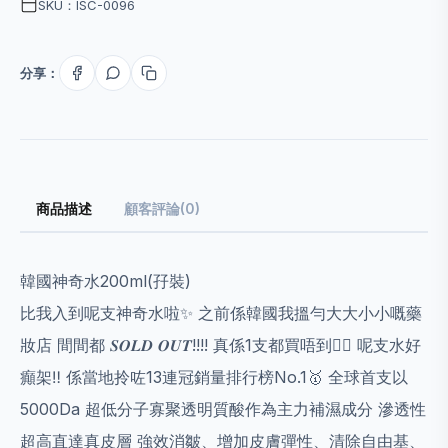
SKU：ISC-0096
分享：
商品描述
顧客評論(0)
韓國神奇水200ml(孖裝)
比我入到呢支神奇水啦✨ 之前係韓國我搵勻大大小小嘅藥
妝店 間間都 𝑺𝑶𝑳𝑫 𝑶𝑼𝑻!!!! 真係1支都買唔到😵‍💫 呢支水好
癲架‼️ 係當地拎咗13連冠銷量排行榜No.1🥇 全球首支以
5000Da 超低分子寡聚透明質酸作為主力補濕成分 滲透性
超高直達真皮層 強效消皺、增加皮膚彈性、清除自由基、