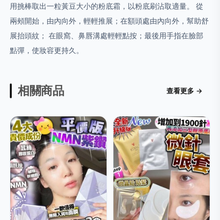
用挑棒取出一粒黃豆大小的粉底霜，以粉底刷沾取適量。 從
兩頰開始，由內向外，輕輕推展；在額頭處由內向外，幫助舒
展抬頭紋； 在眼窩、鼻唇溝處輕輕點按；最後用手指在臉部
點彈，使妝容更持久。
相關商品
查看更多 →