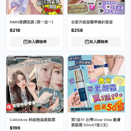
NMN紫鑽面膜 (買一送一)
全新升級版醫學微針眼套
$218
$258
加入購物車
加入購物車
Cellinkos 幹細胞偽素顏霜
買1送1‼️ 台灣Glow Vibe 嫩膚
素顏霜 50ml(1套2支)
$199