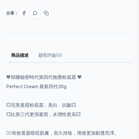
分享：
商品描述
顧客評論(0)
💖韓國秘密時代第四代無塵粉底霜 💖
Perfect Cream 最新四代30g
💥完美遮瑕粉底霜，美白、抗皺💥
💥比第三代更强遮瑕，水潤性更高💥
💁‍♀有效遮蓋暗啞肌膚，長久持妝，用後更加剔透亮澤。