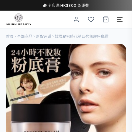
🎁 全店滿 HK$800 免運費
首頁
全部商品
新貨速遞
韓國秘密時代第四代無塵粉底霜