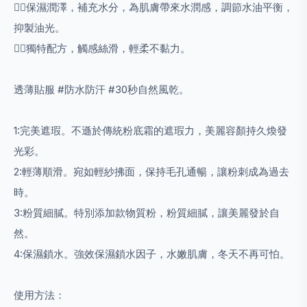
💁‍♀保濕潤澤，補充水分，為肌膚帶來水潤感，調節水油平衡，
抑製油光。
💁‍♀獨特配方，觸感絲滑，輕柔不黏力。
透薄貼服 #防水防汗 #30秒自然風乾。
1:
完美遮瑕。不遜於傳統粉底霜的遮瑕力，美麗容顏持久煥發
光彩。
2:
輕薄順滑。宛如輕紗拂面，保持毛孔通暢，讓粉刺成為過去
時。
3:
粉質細膩。特別添加款物質粉，粉質細膩，讓美麗發於自
然。
4:
保濕鎖水。強效保濕鎖水因子，水嫩肌膚，冬天不再可怕。
使用方法：