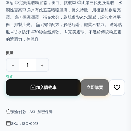
30g 💥完美遮瑕粉底霜，美白、抗皺💥 💥比第三代更强遮瑕，水
潤性更高💥 💁♀有效遮蓋暗啞肌膚，長久持妝，用後更加剔透亮
澤。 💁♀保濕潤澤，補充水分，為肌膚帶來水潤感，調節水油平
衡，抑製油光。 💁♀獨特配方，觸感絲滑，輕柔不黏力。 透薄貼
服 #防水防汗 #30秒自然風乾。 1: 完美遮瑕。不遜於傳統粉底霜
的遮瑕力，美麗容
數量
−
+
有貨
加入購物車
立即購買
安全付款 · SSL 加密保障
SKU：ISC-0018