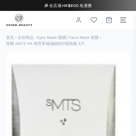
🎁 全店滿 HK$800 免運費
首頁
全部商品
Eyes Mask 眼膜/ Face Mask 面膜
韓國 sMTS HA 積雪草補濕鎮靜紓緩面膜 5片