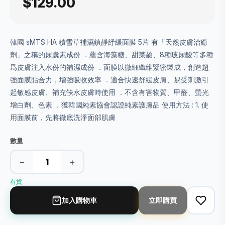
$129.00
韓國 sMTS HA 積雪草補濕鎮靜紓緩面膜 5片 有「天然皮膚治癒
劑」之稱的尿囊素成份 ．蘊含海藻糖、甜菜鹼、8種玻尿酸等多種
爲皮膚注入水份的補濕成份 ．面膜以微細纖維緊密製成，創造超
強面膜貼合力，增強吸收效率 ．適合快速舒緩皮膚、易受刺激引
起敏感皮膚、補充缺水皮膚時使用 ．不含有害物質、甲醛、螢光
增白劑、色素 ．獲韓國純素協會認證純素護膚品 使用方法 : 1. 使
用面膜前，先將徹底洗淨面部肌膚
數量
−
+
有貨
加入購物車
立即購買