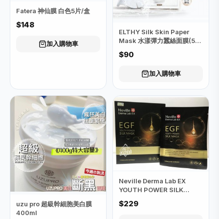
Fatera 神仙膜 白色5片/盒
$148
ELTHY Silk Skin Paper
Mask 水漾彈力蠶絲面膜(5
加入購物車
片)
$90
加入購物車
Neville Derma Lab EX
YOUTH POWER SILK
MASK (EGF青春能量充電面
$229
uzu pro 超級幹細胞美白膜
膜)
400ml