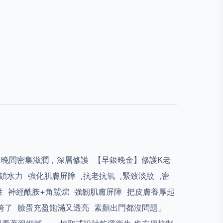
 ,晚間密集滋潤，深層修護 【早銀晚金】修護K老
水力 強化肌膚屏障 ,抗老抗氧 ,緊致淡紋 ,密
彈性 神經酰胺+角鯊烷 強韌肌膚屏障 把皮膚養厚起
麼垮了 臉蛋充盈飽滿又透亮 素顏出門都沒問題」