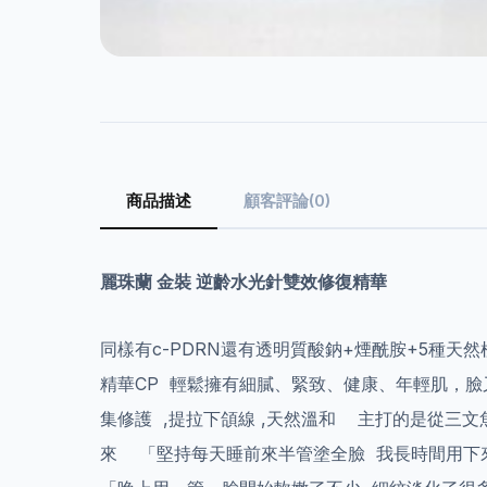
商品描述
顧客評論(0)
麗珠蘭 金裝 逆齡水光針雙效修復精華
同樣有c-PDRN還有透明質酸鈉+煙酰胺+5種天
精華CP 輕鬆擁有細膩、緊致、健康、年輕肌，臉又
集修護 ,提拉下頜線 ,天然溫和 主打的是從三文
來 「堅持每天睡前來半管塗全臉 我長時間用下