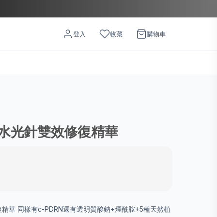
登入
收藏
購物車
水光針雙效修復精華
精華 同樣有c-PDRN還有透明質酸鈉+煙酰胺+5種天然植