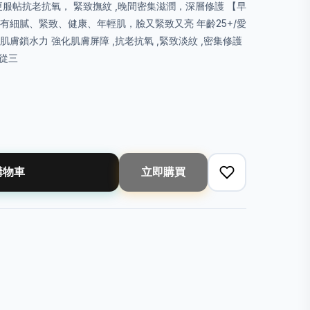
更服帖抗老抗氧， 緊致撫紋 ,晚間密集滋潤，深層修護 【早
擁有細膩、緊致、健康、年輕肌，臉又緊致又亮 年齡25+/愛
肌膚鎖水力 強化肌膚屏障 ,抗老抗氧 ,緊致淡紋 ,密集修護
是從三
購物車
立即購買