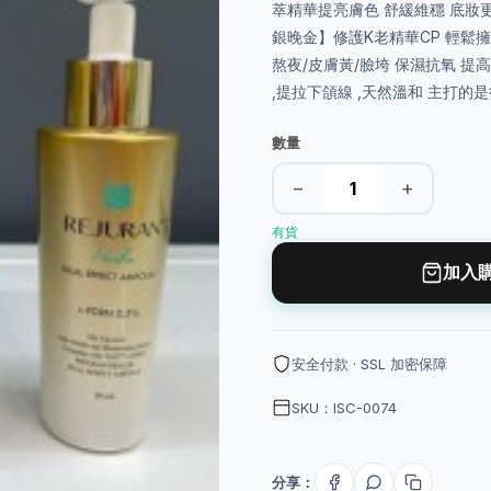
萃精華提亮膚色 舒緩維穩 底妝
銀晚金】修護K老精華CP 輕鬆
熬夜/皮膚黃/臉垮 保濕抗氧 提高
,提拉下頜線 ,天然溫和 主打的
數量
−
+
有貨
加入
安全付款 · SSL 加密保障
SKU：ISC-0074
分享：