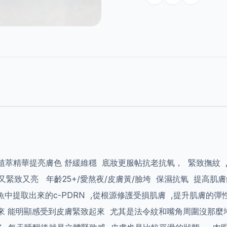
然植萃精華提亮膚色 舒緩維穩 底妝更服帖抗老抗氧， 緊致撫紋
緊致又亮 年齡25+/愛熬夜/皮膚黃/臉垮 保濕抗氧 提高肌膚鎖
魚中提取出來的c-PDRN ,從根源修護受損肌膚 ,提升肌膚的
來 能明顯感受到皮膚緊致起來 尤其是法令紋和嘴角周圍沒那