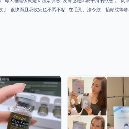
多 每天睡醒後就是立體緊致感 皮膚也是比較平滑的狀態， 肉
吸收了 很快而且吸收完也不悶不粘 在毛孔、法令紋、抬頭紋等