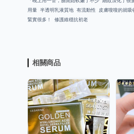
「晚上用一管，臉開始軟嫩了不少 細紋淡化了很
用量 半透明乳液質地 有流動性 皮膚嗖嗖的就
緊實很多！ 修護維穩抗初老
相關商品