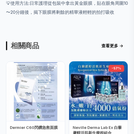
💡使用方法:日常護理從包裝中拿出黃金眼膜，貼在眼角周圍10
〜20分鐘後，揭下眼膜將剩餘的精華液輕輕的拍打吸收
相關商品
查看更多 →
-57%
Dermier C60閃鑽急救面膜
Neville Derma Lab Ex 白藜
蘆醇活肌新生療程組合