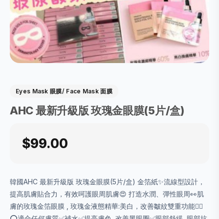
Eyes Mask 眼膜/ Face Mask 面膜
AHC 最新升級版 玫瑰金眼膜(5片/盒)
$99.00
韓國AHC 最新升級版 玫瑰金眼膜(5片/盒) 金箔紙✨流線型設計，
提高肌膚貼合力，有效呵護眼周肌膚😍 打造水潤、彈性眼周👀肌
膚的玫瑰金箔眼膜 , 玫瑰金液態精華:美白，改善皺紋雙重功能👍🏻
⭕適合任何膚質✅補水✅提亮膚色, 改善黑眼圈✅眼部舒緩, 眼部抗