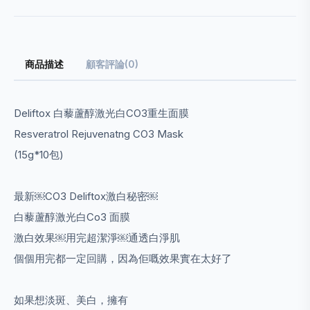
商品描述
顧客評論(0)
Deliftox
白藜蘆醇激光白
CO3
重生面膜
Resveratrol Rejuvenatng CO3 Mask
(15g*10
包
)
最新
￼CO3 Deliftox
激白秘密
￼
白藜蘆醇激光白
Co3
面膜
激白效果
￼
用完超潔淨
￼
通透白淨肌
個個用完都一定回購，因為佢嘅效果實在太好了
如果想淡斑、美白，擁有