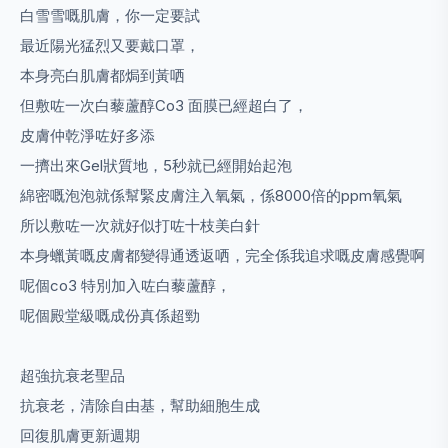
白雪雪嘅肌膚，你一定要試
最近陽光猛烈又要戴口罩，
本身亮白肌膚都焗到黃哂
但敷咗一次白藜蘆醇
Co3
面膜已經超白了，
皮膚仲乾淨咗好多添
一擠出來
Gel
狀質地，
5
秒就已經開始起泡
綿密嘅泡泡就係幫緊皮膚注入氧氣，係
8000
倍的
ppm
氧氣
所以敷咗一次就好似打咗十枝美白針
本身蠟黃嘅皮膚都變得通透返哂，完全係我追求嘅皮膚感覺啊
呢個
co3
特別加入咗白藜蘆醇，
呢個殿堂級嘅成份真係超勁
超強抗衰老聖品
抗衰老，清除自由基，幫助細胞生成
回復肌膚更新週期