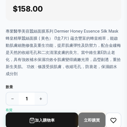
$158.00
專業醫學美容蠶絲面膜系列 Dermier Honey Essence Silk Mask
蜂皇精華蠶絲面膜 ( 黃色） (1盒7片) 蘊含豐富的蜂皇精萃，能啟
動肌膚細胞修復及重生功能，提昇肌膚彈性及防禦力，配合金縷梅
是天然的收縮毛孔和二次清潔皮膚的良方。當中維生素E防止老
化，具有強效補水保濕功效令肌膚變得嬌嫩光滑，晶瑩剔透，重拾
新生美肌。 功效 : 修護受損肌膚，收縮毛孔，防衰老，保濕鎖水
成分剖
數量
−
+
有貨
加入購物車
立即購買