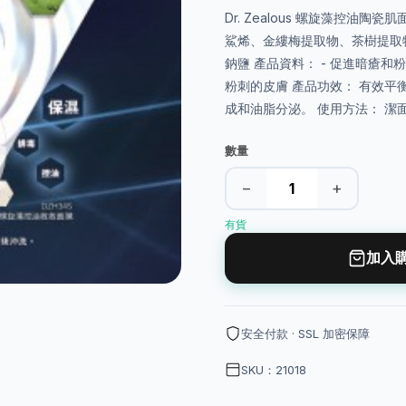
Dr. Zealous 螺旋藻控油
鯊烯、金縷梅提取物、茶樹提取
鈉鹽 產品資料： - 促進暗瘡和
粉刺的皮膚 產品功效： 有效
成和油脂分泌。 使用方法： 潔
數量
−
+
有貨
加入
安全付款 · SSL 加密保障
SKU：21018