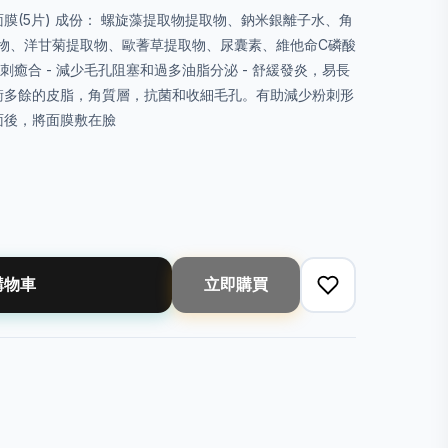
陶瓷肌面膜(5片) 成份： 螺旋藻提取物提取物、鈉米銀離子水、角
物、洋甘菊提取物、歐蓍草提取物、尿囊素、維他命C磷酸
粉刺癒合 - 減少毛孔阻塞和過多油脂分泌 - 舒緩發炎，易長
平衡多餘的皮脂，角質層，抗菌和收細毛孔。有助減少粉刺形
面後，將面膜敷在臉
購物車
立即購買