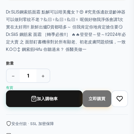
Dr.SLIS鋼索筋面霜 點解可以咁美魔女？😍 #究竟係邊款逆齡神器
可以做到零紋不老？🙋🏻♀️🙋🏻♀️🙋🏻♀️ 呢個好物我淨係會講1次
實在太好用‼️ 新鮮出爐D貨都唔多～ 但我肯定你地肯定搶住要😏
Dr.SliS 鋼筋索 面霜 ［轉季必推‼️］ 🔥🔥登登登～登～‼️2024年必
定大賣 之 面部釘書機🉐對於所有顯老、初老皮膚問題煩惱，一致
K.O🙂↕️ 鋼索筋Hifu 你聽過未？ 係醫美做一
數量
−
+
有貨
加入購物車
立即購買
安全付款 · SSL 加密保障