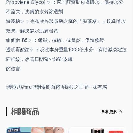
Propylene Glycol ✨ ：丙⼆醇幫助⽪膚吸⽔，保持⽔分
不流失，⽪膚的⽔分滲透劑
海藻糖✨ ：有植物性玻尿酸之稱的「海藻糖」，超卓補⽔
效果，解決缺⽔肌膚暗⿈
維他命 B5✨ ：保濕，抗敏，抗發炎，促進修復
透明質酸鈉✨ ：吸收本⾝重量1000倍⽔分，有助減淡皺紋
同細紋，改善⽇間紫外線對⽪膚
的侵害
#鋼索筋hifu #鋼索筋面霜 #提拉之王 #一抹有感
相關商品
查看更多 →