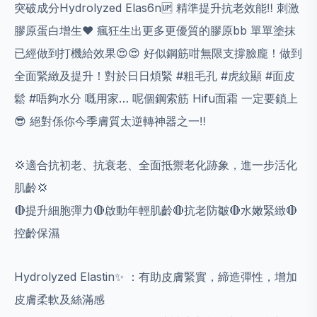
突破成分Hydrolyzed Elas6n🆙 精準提升抗老效能‼️ 刺激
膠原蛋⽩增⽣❤ 瘋狂⽣出更多更優質的膠原bb 單單塗抹
已經做到打機給效果😍😍 好似鋼筋咁無限⽀撐臉龐！做到
全⾯緊緻及提升！對於日日煩緊 #粗毛孔 #虎紋顯 #面皮
鬆 #唔夠水分 嘅用家… 呢個鋼索筋 Hifu面霜 一定要鎖上
😎 絕對係你今季膚質太逆轉神器之一‼️
💢適合抗初老、抗衰老、全⾯抵禦老化跡象，進⼀步活化
肌齡💢
🔴提升細胞彈⼒🔴啟動年輕肌齡🔴抗老防皺🔴⽔嫩緊緻🔴
控齡保濕
Hydrolyzed Elastin✨ ：有助⽪膚緊實，締造彈性，增加
⽪膚柔軟及絲滿感