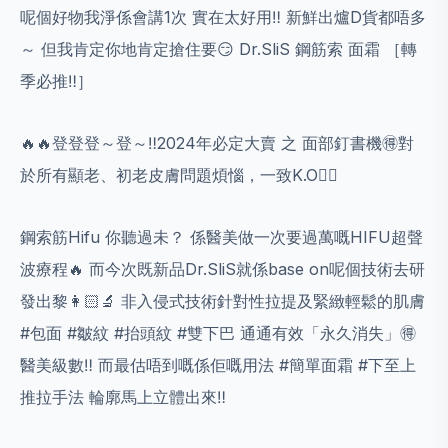
呢個好物我淨係會講1次 實在太好用‼️ 新鮮出爐D貨都唔多
～ 但我肯定你地肯定搶住要😏 Dr.SliS 鋼筋索 面霜 ［轉
季必推‼️］
🔥🔥登登登～登～‼️2024年必定大賣 之 面部釘書機🉐對
於所有顯老、初老皮膚問題煩惱，一致K.O🙂‍↕️
鋼索筋Hifu 你聽過未？ 係醫美做一次要過萬嘅HIFU超聲
波療程🔥 而今次既新品Dr.SliS就係base on呢個技術去研
發出黎👩🏻‍🔬 非入侵式技術針對性拉提及緊緻輕鬆的肌膚
#包面 #皺紋 #抬頭紋 #雙下巴 通通有效「永久消失」🉐
醫美級數‼️ 而最估唔到嘅係佢嘅用法 #簡單面霜 #下至上
推拉手法 輪廓馬上立體出來‼️