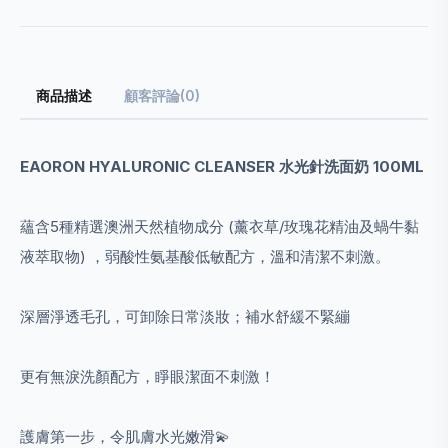
商品描述
顧客評論(0)
EAORON HYALURONIC CLEANSER 水光針洗面奶 100ML
蘊含
5
種精選澳洲天然植物成分 (薰衣草/玫瑰花精油及蝸牛黏
液萃取物) ，弱酸性氨基酸低敏配方，溫和清潔不刺激。
深層淨透毛孔，可卸除日常淡妝；補水舒緩不緊繃
更有無淚洗顏配方，睜眼潔面不刺激！
護膚第一步，令肌膚水光嫩滑
💫