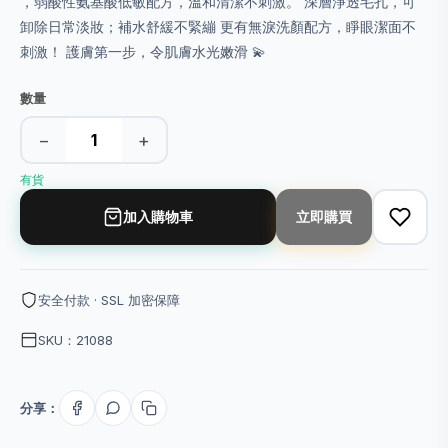
，弱酸性氨基酸低敏配方，溫和清潔不刺激。 深層淨透毛孔，可
卸除日常淡妝；補水舒緩不緊繃 更有無淚洗顏配方，睜眼潔面不
刺激！ 護膚第一步，令肌膚水光嫩滑 💫
數量
−
+
有貨
加入購物車
立即購買
安全付款 · SSL 加密保障
SKU：21088
分享：