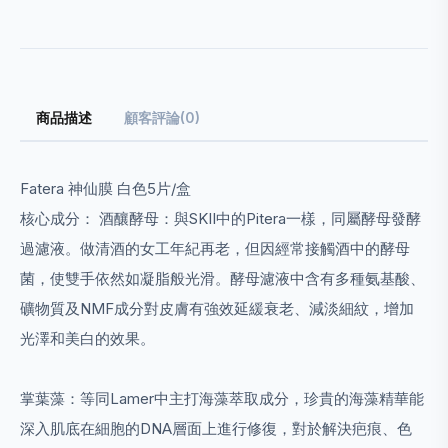
商品描述
顧客評論(0)
Fatera 神仙膜 白色5片/盒
核心成分： 酒釀酵母：與SKII中的Pitera一樣，同屬酵母發酵
過濾液。做清酒的女工年紀再老，但因經常接觸酒中的酵母
菌，使雙手依然如凝脂般光滑。酵母濾液中含有多種氨基酸、
礦物質及NMF成分對皮膚有強效延緩衰老、減淡細紋，增加
光澤和美白的效果。
掌葉藻：等同Lamer中主打海藻萃取成分，珍貴的海藻精華能
深入肌底在細胞的DNA層面上進行修復，對於解決疤痕、色