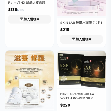
RaimeTHX 綠晶人皮面膜
$138
$180
加入購物車
SKIN LAB 玻璃水面膜 (10片)
$215
加入購物車
Neville Derma Lab EX
YOUTH POWER SILK
MASK (EGF青春能量充電面
$229
膜)