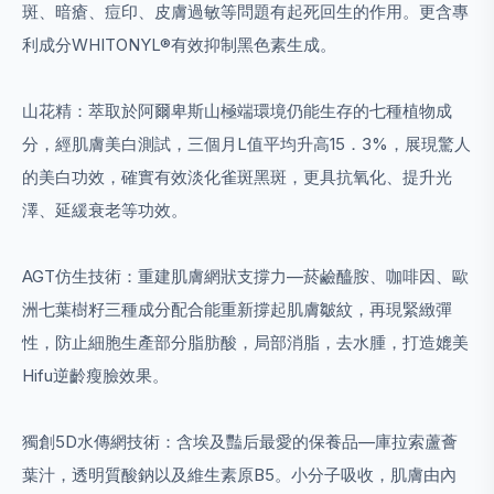
斑、暗瘡、痘印、皮膚過敏等問題有起死回生的作用。更含專
利成分WHITONYL®有效抑制黑色素生成。
山花精：萃取於阿爾卑斯山極端環境仍能生存的七種植物成
分，經肌膚美白測試，三個月L值平均升高15．3%，展現驚人
的美白功效，確實有效淡化雀斑黑斑，更具抗氧化、提升光
澤、延緩衰老等功效。
AGT仿生技術：重建肌膚網狀支撐力—菸鹼醯胺、咖啡因、歐
洲七葉樹籽三種成分配合能重新撐起肌膚皺紋，再現緊緻彈
性，防止細胞生產部分脂肪酸，局部消脂，去水腫，打造媲美
Hifu逆齡瘦臉效果。
獨創5D水傳網技術：含埃及豔后最愛的保養品—庫拉索蘆薈
葉汁，透明質酸鈉以及維生素原B5。小分子吸收，肌膚由內