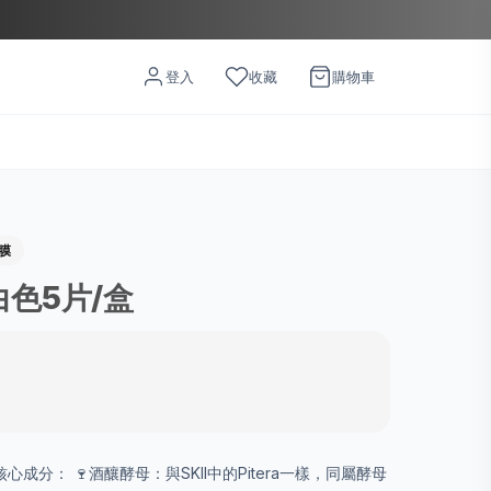
登入
收藏
購物車
面膜
 白色5片/盒
🇭核心成分： 🍷酒釀酵母：與SKII中的Pitera一樣，同屬酵母