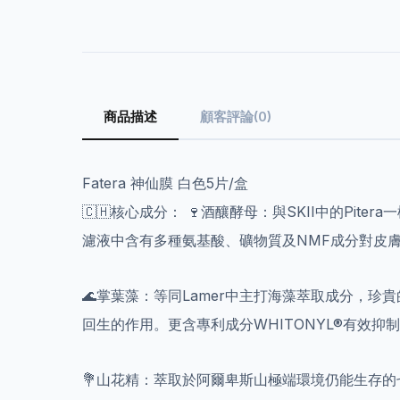
商品描述
顧客評論(0)
Fatera 神仙膜 白色5片/盒
🇨🇭核心成分： 🍷酒釀酵母：與SKII中的P
濾液中含有多種氨基酸、礦物質及NMF成分對皮
🌊掌葉藻：等同Lamer中主打海藻萃取成分，
回生的作用。更含專利成分WHITONYL®有效抑
💐山花精：萃取於阿爾卑斯山極端環境仍能生存的