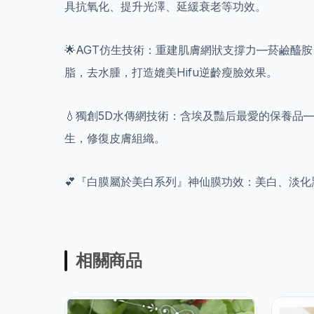
具抗氧化、提升光澤、延緩衰老等功效。
🌟AGT仿生技術：重建肌膚網狀支撐力—菸鹼
脂，去水腫，打造媲美Hifu逆齡瘦臉效果。
💧獨創5D水傳網技術：含埃及豔后最愛的保養品
生，修復皮膚組織。
💕『白膜屬於美白系列』神仙膜功效：美白、淡
相關商品