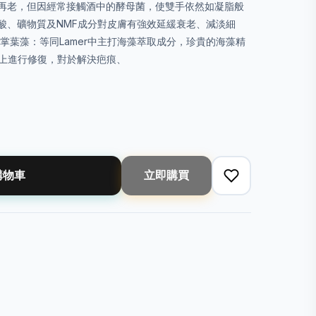
再老，但因經常接觸酒中的酵母菌，使雙手依然如凝脂般
酸、礦物質及NMF成分對皮膚有強效延緩衰老、減淡細
掌葉藻：等同Lamer中主打海藻萃取成分，珍貴的海藻精
面上進行修復，對於解決疤痕、
購物車
立即購買