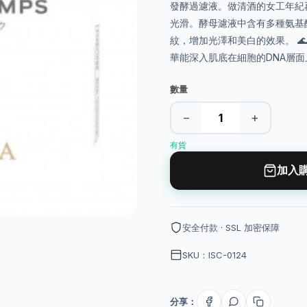
發酵過濾液。做清酒的女工年紀
光滑。酵母濾液中含有多種氨基
紋，增加光澤和美白的效果。 
華能深入肌底在細胞的DNA層
數量
−
+
有貨
加入
安全付款 · SSL 加密保障
SKU：ISC-0124
分享：