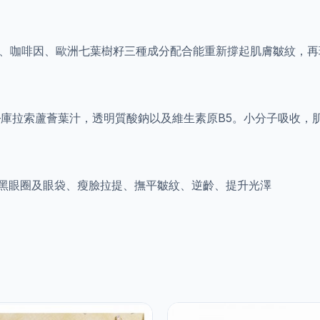
醯胺、咖啡因、歐洲七葉樹籽三種成分配合能重新撐起肌膚皺紋，
—庫拉索蘆薈葉汁，透明質酸鈉以及維生素原B5。小分子吸收，
化黑眼圈及眼袋、瘦臉拉提、撫平皺紋、逆齡、提升光澤