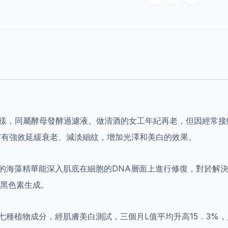
itera一樣，同屬酵母發酵過濾液。做清酒的女工年紀再老，但因
膚有強效延緩衰老、減淡細紋，增加光澤和美白的效果。
珍貴的海藻精華能深入肌底在細胞的DNA層面上進行修復，對於
制黑色素生成。
七種植物成分，經肌膚美白測試，三個月L值平均升高15．3%