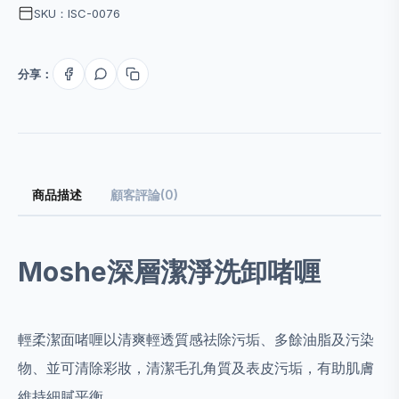
SKU：ISC-0076
分享：
商品描述
顧客評論(0)
Moshe深層潔淨洗卸啫喱
輕柔潔面啫喱以清爽輕透質感祛除污垢、多餘油脂及污染
物、並可清除彩妝，清潔毛孔角質及表皮污垢，有助肌膚
維持細膩平衡