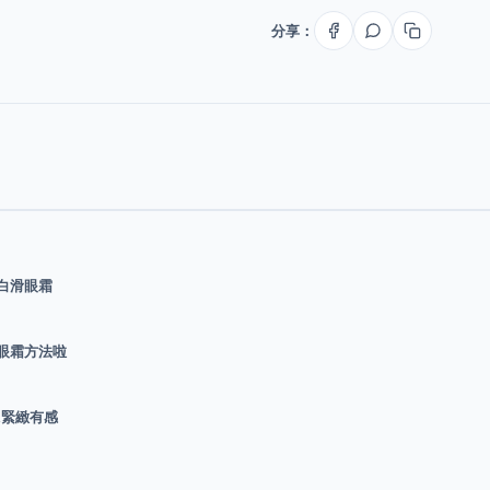
分享：
美嬰肌白滑眼霜
用眼霜方法啦
&緊緻有感