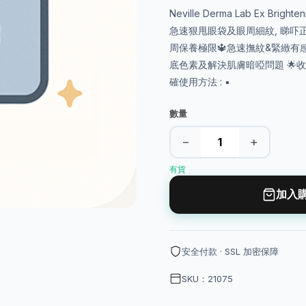
Neville Derma Lab Ex B
急速狠甩眼袋及眼周細紋, 睇吓正
周保養極限🔱急速撫紋&緊緻有感
底色素及解決肌膚暗啞問題 🌟收
確使用方法 : ▪
數量
−
+
有貨
加入
安全付款 · SSL 加密保障
SKU：21075