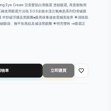
rightening Eye Cream 完美嬰肌白滑眼霜 塗錯眼霜, 再貴都無用
確使用眼霜方法啦 S.O.S全能水漾注氧喚肌系列💞突破眼
 💯舒緩浮腫及黑眼圈♠️眼周保養速效震撼美妝界 🌟清除肌
細眼袋、撫平魚尾紋及減淡黑眼圈 🌟明亮雙眸 📣眼霜正
購物車
立即購買