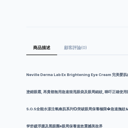
商品描述
顧客評論(0)
Neville Derma Lab Ex Brightening Eye Cream 完
塗錯眼霜, 再貴都無用急速狠甩眼袋及眼周細紋, 睇吓正確使
S.O.S全能水漾注氧喚肌系列💞突破眼周保養極限🔱急速撫紋
💯舒緩浮腫及黑眼圈♠️眼周保養速效震撼美妝界