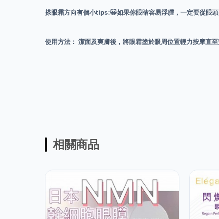
搽眼霜方向有個小tips:🙀如果你眼睛容易浮腫，一定要
使用方法： 潔面及爽膚後，將眼霜塗於眼周位置輕力按摩直
相關商品