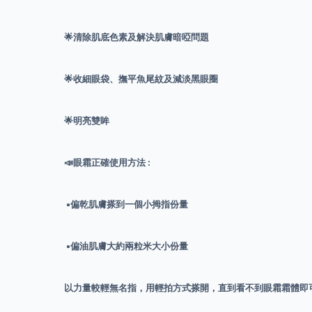
🌟清除肌底色素及解決肌膚暗啞問題
🌟收細眼袋、撫平魚尾紋及減淡黑眼圈
🌟明亮雙眸
📣眼霜正確使用方法 :
▪️偏乾肌膚搽到一個小拇指份量
▪️偏油肌膚大約兩粒米大小份量
以力量較輕無名指，用輕拍方式搽開，直到看不到眼霜霜體即