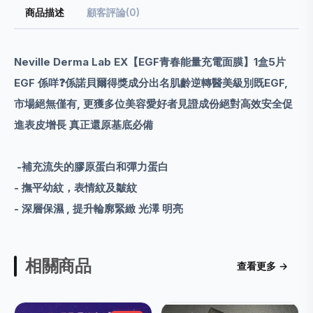
商品描述
顧客評論(0)
Neville Derma Lab EX【EGF青春能量充電面膜】1盒5片
EGF 係咩❓係諾貝爾得獎成分出名肌齡逆轉
醫美級別既EGF,
市場絕無僅有,
更獲多位美容愛好者見證成份絕對高效安全促
進表皮增長 真正還原基底必備
-補充流失的膠原蛋白和彈力蛋白
- 撫平幼紋，表情紋及皺紋
- 深層保濕
, 提升輪廓緊緻 光澤 明亮
相關商品
查看更多 →