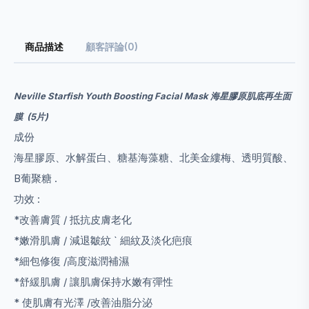
商品描述
顧客評論(0)
Neville Starfish Youth Boosting Facial Mask 海星膠原肌底再生面
膜 (5片)
成份
海星膠原、水解蛋白、糖基海藻糖、北美金縷梅、透明質酸、
B
葡聚糖
.
功效 :
*改善膚質 / 抵抗皮膚老化
*嫩滑肌膚 / 減退皺紋 ` 細紋及淡化疤痕
*細包修復 /高度滋潤補濕
*舒緩肌膚 / 讓肌膚保持水嫩有彈性
* 使肌膚有光澤 /改善油脂分泌