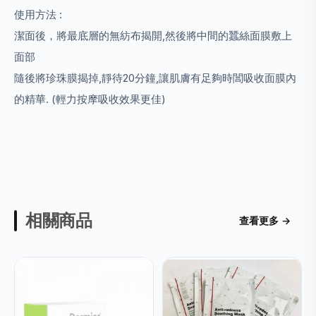
使用方法
:
潔面後，將最底層的無紡布揭開,然後將中間的蠶絲面膜敷上
面部
隨後將珍珠膜揭掉,靜待
20
分鐘
,
讓肌膚有足夠時閶吸收面膜內
的精華
. (️
輕力按摩吸收效果更佳
)
相關商品
查看更多 →