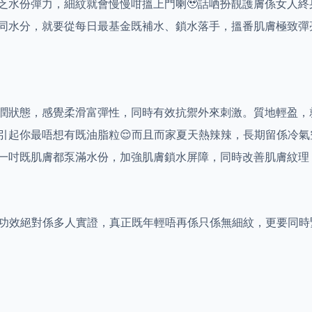
乏水份彈力，細紋就會慢慢咁搵上門喇🥹話哂扮靚護膚係女人
同水分，就要從每日最基金既補水、鎖水落手，搵番肌膚極致彈
潤狀態，感覺柔滑富彈性，同時有效抗禦外來刺激。質地輕盈，
引起你最唔想有既油脂粒😌而且而家夏天熱辣辣，長期留係冷
一吋既肌膚都泵滿水份，加強肌膚鎖水屏障，同時改善肌膚紋理
老功效絕對係多人實證，真正既年輕唔再係只係無細紋，更要同時