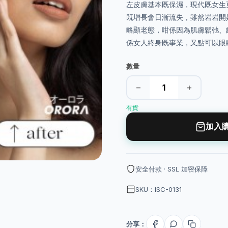
左皮膚基本既保濕，現代既女生
既增長會日漸流失，雖然岩岩開
略顯老態，咁係因為肌膚鬆弛、
係女人終身既事業，又點可以眼
數量
−
+
有貨
加入
安全付款 · SSL 加密保障
SKU：ISC-0131
分享：