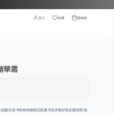
登入
收藏
購物車
胞精華霜
補水逆齡抗老 #助你持續煥活肌膚 #追求最好既皮膚狀態 除