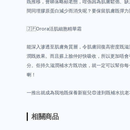
既推移，會睇落略顯老態，咁係因為肌膚鬆弛、缺
間同埋膠原蛋白減少而消失呢？要保留肌膚既彈力
🇯🇵Orora活肌細胞精華霜
能深入滲透至肌膚角質層，令肌膚回復高密度既滋
潤既效果。而且搽上臉仲好快吸收，所以更加唔會
分。佢持久滋潤補水方既功效，就一定可以幫你每
喇！
一推出就成為我地既保養新寵兒😍達到既補水抗
相關商品