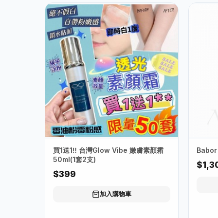
買1送1‼️ 台灣Glow Vibe 嫩膚素顏霜
50ml(1套2支)
$1,3
$399
加入購物車