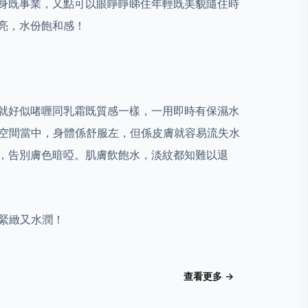
終身既事業，又點可以眼睜睜睇住年輕既美貌隨住時
亮，水份飽和感！
就好似啫喱同乳霜既質感一樣，一用即時有保濕水
氣空間當中，身體係舒服左，但係皮膚就容易流失水
，告別膚色暗啞。肌膚飲飽水，淡紋都知難以退
緊緻又水潤！
查看更多 →