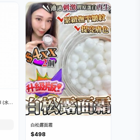
ml (水衡
白松露面霜
$498