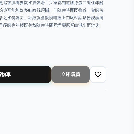
更追求肌膚要夠水潤彈滑！大家都知道膠原蛋白隨住年齡
始你可能無好多細紋既煩惱，但隨住時間既推移，會睇落
缺乏水份彈力，細紋就會慢慢咁搵上門喇🥹話哂扮靚護膚
睜睜睇住年輕既美貌隨住時間同埋膠原蛋白減少而消失
購物車
立即購買