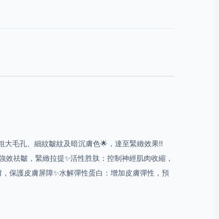
粗大毛孔、細紋皺紋及暗沉膚色🌟，達至緊緻效果‼️
強效祛皺，緊緻拉提✨活性胜肽：控制神經肌肉收縮，
膚，保護皮膚屏障✨水解彈性蛋白：增加皮膚彈性，預