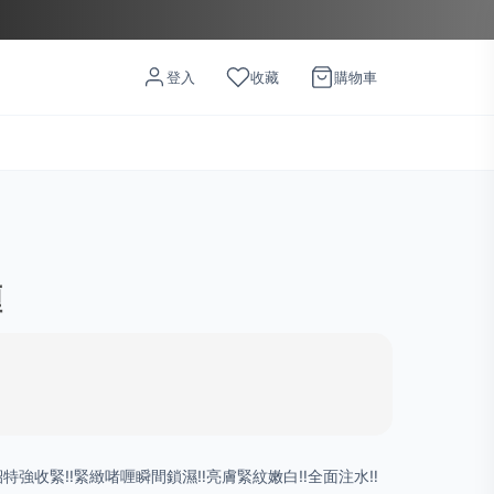
登入
收藏
購物車
喱
紹特強收緊‼️緊緻啫喱瞬間鎖濕‼️亮膚緊紋嫩白‼️全面注水‼️