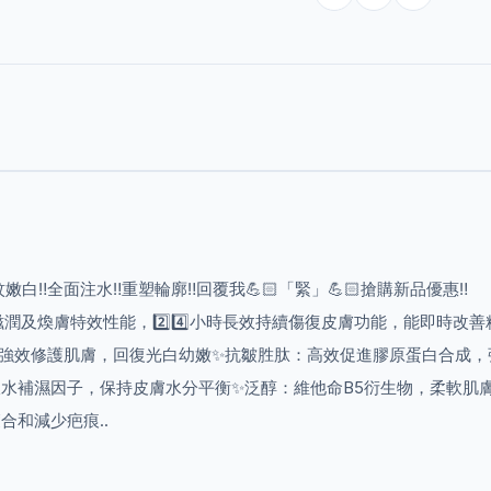
‼️全面注水‼️重塑輪廓‼️回覆我💪🏻「緊」💪🏻搶購新品優惠‼️
潤及煥膚特效性能，2️⃣4️⃣小時長效持續傷復皮膚功能，能即時改善
：強效修護肌膚，回復光白幼嫩✨抗皺胜肽：高效促進膠原蛋白合成，
水補濕因子，保持皮膚水分平衡✨泛醇：維他命B5衍生物，柔軟肌
和減少疤痕..