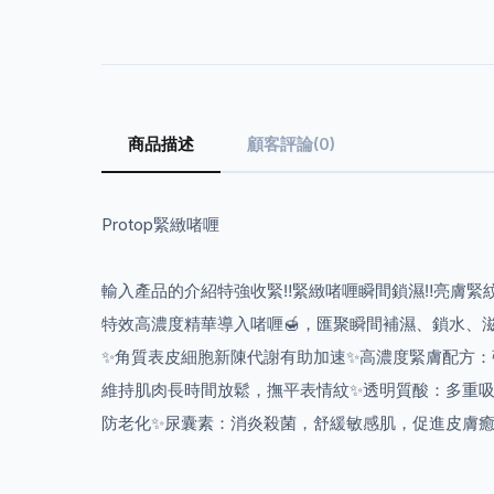
商品描述
顧客評論(0)
Protop緊緻啫喱
輸入產品的介紹特強收緊‼️緊緻啫喱瞬間鎖濕‼️亮膚緊紋嫩白
特效高濃度精華導入啫喱🍯，匯聚瞬間補濕、鎖水、滋
✨角質表皮細胞新陳代謝有助加速✨高濃度緊膚配方
維持肌肉長時間放鬆，撫平表情紋✨透明質酸：多重吸
防老化✨尿囊素：消炎殺菌，舒緩敏感肌，促進皮膚癒合