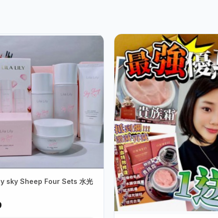
Lily sky Sheep Four Sets 水光
9