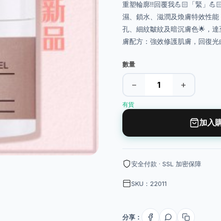
重塑輪廓‼️回覆我💪🏻「緊」
濕、鎖水、滋潤及煥膚特效性能，
孔、細紋皺紋及暗沉膚色🌟，達
膚配方：強效修護肌膚，回復光
數量
−
+
有貨
加入
安全付款 · SSL 加密保障
SKU：22011
分享：