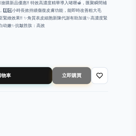
🏻搶購新品優惠‼️ 特效高濃度精華導入啫喱🍯，匯聚瞬間補
2️⃣4️⃣小時長效持續傷復皮膚功能，能即時改善粗大毛
至緊緻效果‼️ ✨角質表皮細胞新陳代謝有助加速✨高濃度緊
白幼嫩✨抗皺胜肽：高效
購物車
立即購買