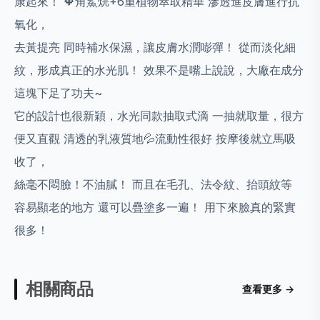
康起來！ 🔶角鯊烷+6重植物萃取精華 滲透進皮膚進行抗
氧化，
去黃提亮 同時補水保濕，讓皮膚水潤嘭彈！ 從而淡化細
紋，形成真正的水光肌！ 效果不是嘴上說說，大廠在成分
這塊下足了功夫~
它的設計也很新穎，水光同款抽取式滴 一抽就取量，很方
便又直觀 清透的乳液質地💦流動性很好 按摩後就立馬吸
收了，
絲毫不悶臉！不油膩！ 而且在毛孔、法令紋、抬頭紋等
容易顯老的地方 還可以疊塗多一遍！ 用下來臉真的緊實
很多！
相關商品
查看更多 →