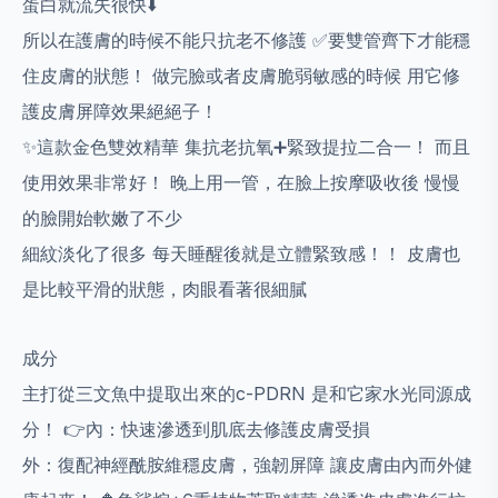
蛋白就流失很快⬇️
所以在護膚的時候不能只抗老不修護 ✅要雙管齊下才能穩
住皮膚的狀態！ 做完臉或者皮膚脆弱敏感的時候 用它修
護皮膚屏障效果絕絕子！
✨️這款金色雙效精華 集抗老抗氧➕️緊致提拉二合一！ 而且
使用效果非常好！ 晚上用一管，在臉上按摩吸收後 慢慢
的臉開始軟嫩了不少
細紋淡化了很多 每天睡醒後就是立體緊致感！！ 皮膚也
是比較平滑的狀態，肉眼看著很細膩
成分
主打從三文魚中提取出來的c-PDRN 是和它家水光同源成
分！ 👉內：快速滲透到肌底去修護皮膚受損
外：復配神經酰胺維穩皮膚，強韌屏障 讓皮膚由內而外健