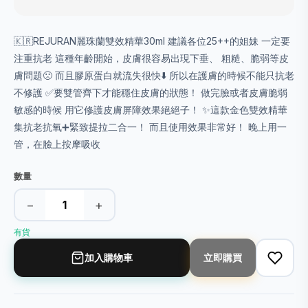
🇰🇷REJURAN麗珠蘭雙效精華30ml 建議各位25++的姐妹 一定要
注重抗老 這種年齡開始，皮膚很容易出現下垂、 粗糙、脆弱等皮
膚問題🙁 而且膠原蛋白就流失很快⬇️ 所以在護膚的時候不能只抗老
不修護 ✅要雙管齊下才能穩住皮膚的狀態！ 做完臉或者皮膚脆弱
敏感的時候 用它修護皮膚屏障效果絕絕子！ ✨️這款金色雙效精華
集抗老抗氧➕️緊致提拉二合一！ 而且使用效果非常好！ 晚上用一
管，在臉上按摩吸收
數量
−
+
有貨
加入購物車
立即購買