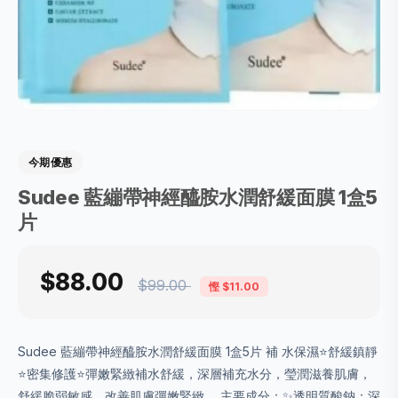
今期優惠
Sudee 藍繃帶神經醯胺水潤舒緩面膜 1盒5
片
$88.00
$99.00
慳 $11.00
Sudee 藍繃帶神經醯胺水潤舒緩面膜 1盒5片 補 水保濕⭐️舒緩鎮靜
⭐️密集修護⭐️彈嫩緊緻補水舒緩，深層補充水分，瑩潤滋養肌膚，
舒緩脆弱敏感，改善肌膚彈嫩緊緻。 主要成分：✨透明質酸鈉：深