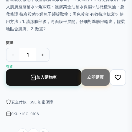
入肌膚層層補水✨角鯊烷：護膚萬金油補水保濕✨油橄欖果油：急
救修護 抗炎殺菌✨鱘魚子醬提取物：黑色黃金 有效抗老抗衰✨ 使
用方法：1. 清潔臉部後，將面膜平展開。仔細對準臉部輪廓，輕柔
地貼合肌膚。2. 敷置2
數量
−
+
有貨
加入購物車
立即購買
安全付款 · SSL 加密保障
SKU：ISC-0106