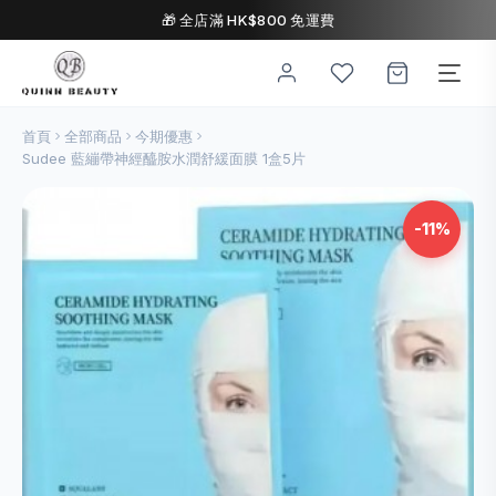
🎁 全店滿 HK$800 免運費
首頁
全部商品
今期優惠
Sudee 藍繃帶神經醯胺水潤舒緩面膜 1盒5片
-11%