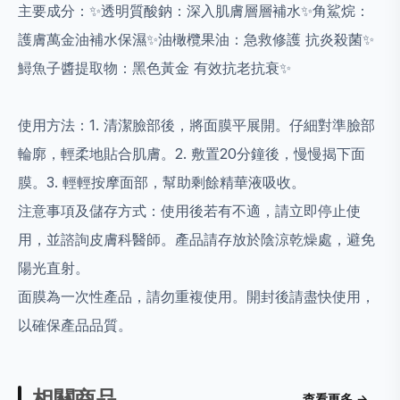
主要成分：✨透明質酸鈉：深入肌膚層層補水✨角鯊烷：
護膚萬金油補水保濕✨油橄欖果油：急救修護 抗炎殺菌✨
鱘魚子醬提取物：黑色黃金 有效抗老抗衰✨
使用方法：1. 清潔臉部後，將面膜平展開。仔細對準臉部
輪廓，輕柔地貼合肌膚。2. 敷置20分鐘後，慢慢揭下面
膜。3. 輕輕按摩面部，幫助剩餘精華液吸收。
注意事項及儲存方式：使用後若有不適，請立即停止使
用，並諮詢皮膚科醫師。產品請存放於陰涼乾燥處，避免
陽光直射。
面膜為一次性產品，請勿重複使用。開封後請盡快使用，
以確保產品品質。
相關商品
查看更多 →